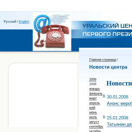
Русский /
English
Главная страница
/
Новости центра
2009
Новости 
2008
январь
февраль
30.01.2008
март
Анонс мероп
апрель
май
июнь
июль
25.01.2008
август
Татьянин де
сентябрь
октябрь